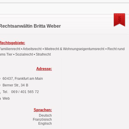
Rechtsanwältin Britta Weber
Rechtsgebiete:
Familienrecht • Arbeitsrecht • Mietrecht & Wohnungseigentumsrecht • Recht rund
ums Tier • Sozialrecht • Strafrecht
Adresse:
60437
, Frankfurt am Main
Berner Str.,
34 B
Tel.
069 / 401 565 72
Web
Sprachen:
Deutsch
Französisch
Englisch