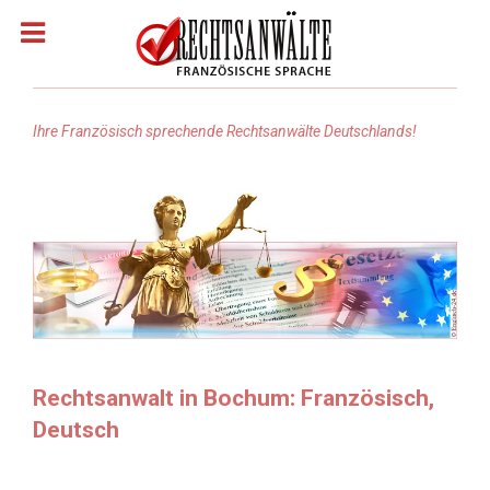
Ihre Französisch sprechende Rechtsanwälte Deutschlands!
Homepage
Rechtsanwälte: Französisch
Rechtsanwälte: Arabisch
Rechtsanwälte Russisch
Rechtsanwalt in Bochum: Französisch,
Deutsch
Rechtsanwälte: Türkisch